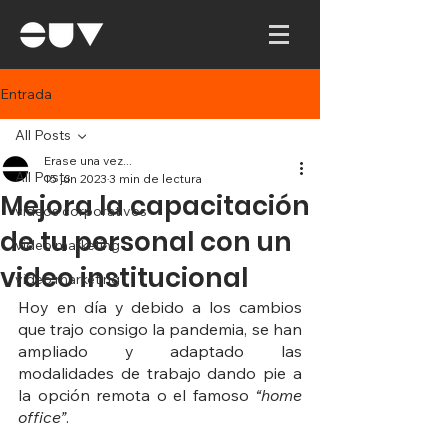
Entrada
All Posts
Erase una vez...
All Posts
15 jun 2023
3 min de lectura
Mejora la capacitación
videos corporativos
de tu personal con un
video marketing
video institucional
video marketing
Hoy en día y debido a los cambios 
que trajo consigo la pandemia, se han 
ampliado y adaptado las 
modalidades de trabajo dando pie a 
la opción remota o el famoso
 “home 
office”
. 