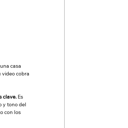
 una casa 
 video cobra 
s clave.
 Es 
 y tono del 
o con los 