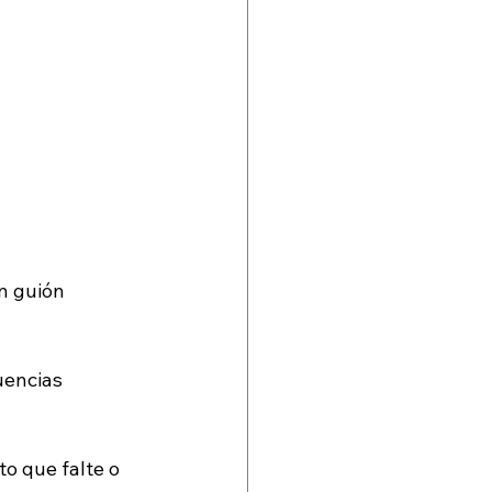
n guión 
uencias 
to que falte o 