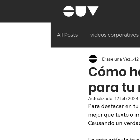
All Posts
videos corporativos
Erase una Vez...
12
Cómo ha
para tu
Actualizado:
12 feb 2024
Para destacar en tu
mejor que texto o i
Causando un verdad
En este artículo te