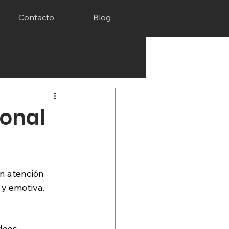
Contacto
Blog
onal
n atención 
y emotiva. 
deos 