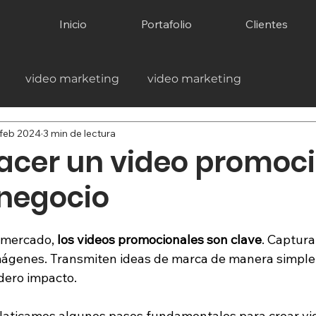
Inicio
Portafolio
Clientes
video marketing
video marketing
 feb 2024
3 min de lectura
cer un video promoci
 negocio
 mercado, 
los videos promocionales son clave
. Captura
mágenes. Transmiten ideas de marca de manera simple 
ero impacto. 
 platicamos algunos pasos fundamentales para crear vi