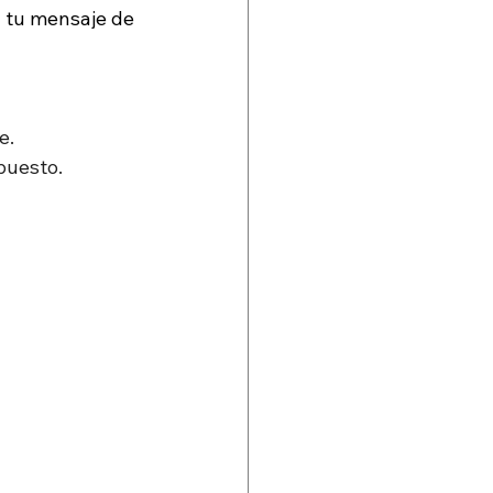
 tu mensaje de 
e.
upuesto.